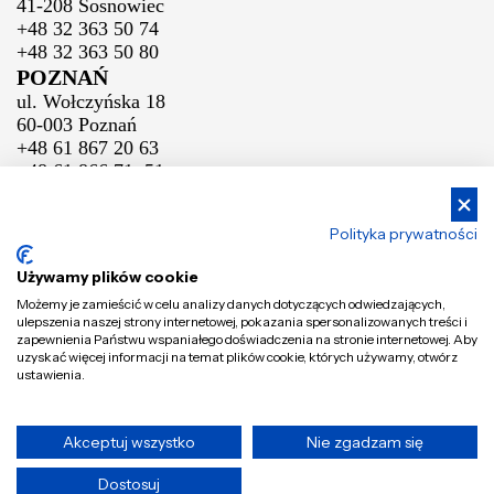
41-208 Sosnowiec
+48 32 363 50 74
+48 32 363 50 80
POZNAŃ
ul. Wołczyńska 18
60-003 Poznań
+48 61 867 20 63
+48 61 866 71 51
Polityka prywatności
WARSZAWA
ul. Sokołowska 50
Używamy plików cookie
05-806 Pęcice
Możemy je zamieścić w celu analizy danych dotyczących odwiedzających,
+48 22 292 64 54
ulepszenia naszej strony internetowej, pokazania spersonalizowanych treści i
+48 22 292 64 55
zapewnienia Państwu wspaniałego doświadczenia na stronie internetowej. Aby
uzyskać więcej informacji na temat plików cookie, których używamy, otwórz
BIAŁYSTOK
ustawienia.
ul. Bitwy Białostockiej 9
15-102 Białystok
+48 85 871 21 70
Akceptuj wszystko
Nie zgadzam się
© GT - B2B GT Group Tomaszek 2026 Wszystkie prawa zastrzeżone.
Dostosuj